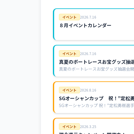
イベント
2026
.
7
.
16
８月イベントカレンダー
イベント
2026
.
7
.
16
真夏のボートレースお宝グッズ抽
真夏のボートレースお宝グッズ抽選会開
ズ」が当たる抽選会を開催します！ぜ
イベント
2026
.
8
.
16
SGオーシャンカップ 祝！”定松
SGオーシャンカップ 祝！”定松勇樹選
選券配布】14：00より、有料席にて三
イベント
2026
.
3
.
25