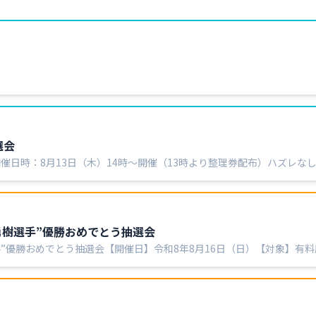
選会
催日時：8月13日（木）14時～開催（13時より整理券配布）ハズレな
ひこの機会にご来場いただ…
勇樹選手”優勝おめでとう抽選会
手”優勝おめでとう抽選会【開催日】令和8年8月16日（日）【対象】有
角くじを配布いた…