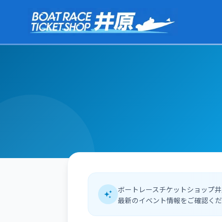
本文へスキップ
ボートレースチケットショップ井
最新のイベント情報をご確認くだ