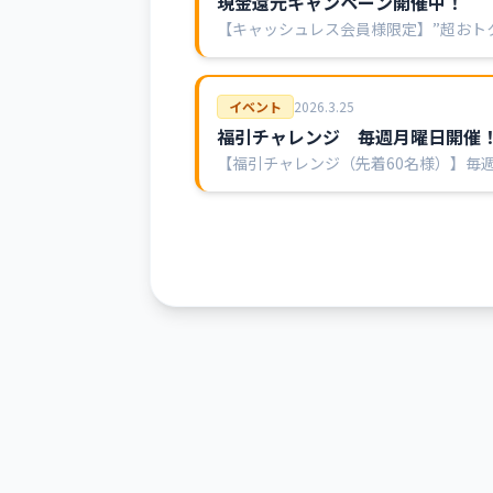
現金還元キャンペーン開催中！
【キャッシュレス会員様限定】”超おト
BTS井原はキャッシュレス購入が超オ
イベント
2026
.
3
.
25
福引チャレンジ 毎週月曜日開催
【福引チャレンジ（先着60名様）】毎週
カード500円分又は有料席ご優待券□赤色