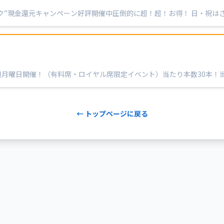
ク”現金還元キャンペーン好評開催中圧倒的に超！超！お得！ 日・祝は
・ト・ク！
！
月曜日開催！（有料席・ロイヤル席限定イベント）当たり本数30本！当選
 ギフト券50…
← トップページに戻る