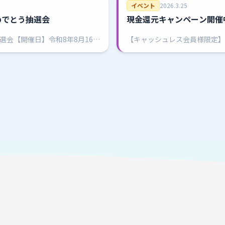
イベント
2026.3.25
めでとう抽選会
現金還元キャンペーン開催
選会【開催日】令和8年8月16日
【キャッシュレス会員様限定】
選券配布】14：00より、有料
超！お得！ 日・祝はさらにお
入が超オ・ト・ク！