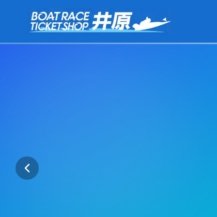
本文へスキップ
ボートレースチケットショップ井原 公式サイト