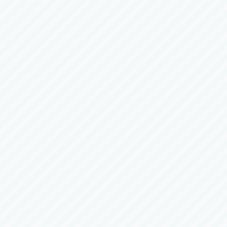
デイ
サマータイム
徳山
平和島
Ｇ３
レディース
回レディースチャンピオン
第３９回キリンカップ
1日目
（全
６
日）
4日目
（全
６
日）
）
〜
8/11（火）
8/3（月）
〜
8/8（土）
津