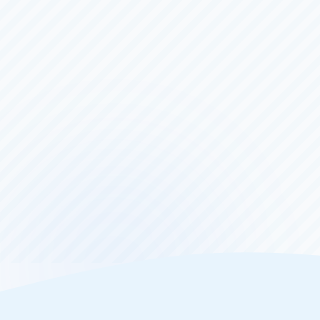
ＢＯＡＴＢｏｙカップ
開設１
カップ
3日目
（全
６
日）
8/4（火）
〜
8/9（日）
8/5（水
一般
第１１
8/3（月
一般
アサヒ
8/6（木