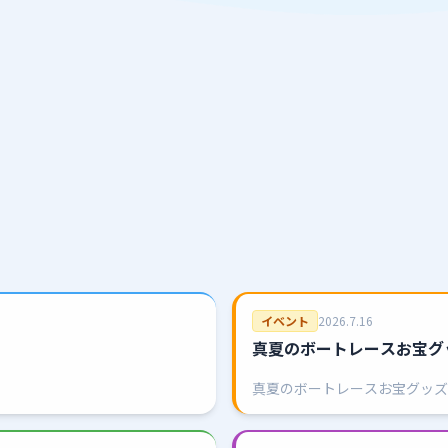
イベント
2026.7.16
真夏のボートレースお宝グ
真夏のボートレースお宝グッズ抽
理券配布）ハズレなし！ボート
します！ぜひこの機会にご来場