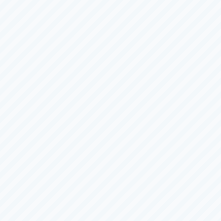
モーニング
鳴門
一般
Ｇ１
第５７回渦王杯競走
第４０
2日目
（全
６
日）
8/5（水）
〜
8/10（月）
8/6（木
三国
一般
一般