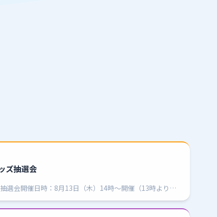
ッズ抽選会
選会開催日時：8月13日（木）14時～開催（13時より整
レースファン必見の「お宝グッズ」が当たる抽選会を開催
いただ…