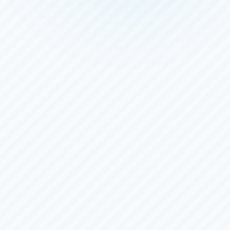
ナイター
住之江
一般
にっぽん未来プロジェクト競走ｉｎ住之
江
3日目
（全
６
日）
8/4（火）
〜
8/9（日）
下関
一般