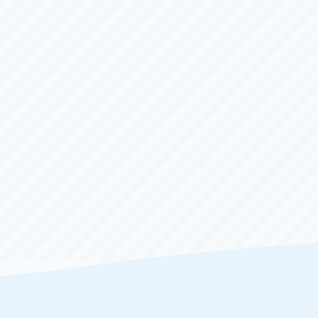
オラレ下関オープン１２周年記念 山口
新聞社杯
4日目
（全
６
日）
8/3（月）
〜
8/8（土）
大村
一般
ＢＯＡＴＲＡＣＥ振興会会長賞
1日目
（全
５
日）
8/6（木）
〜
8/10（月）