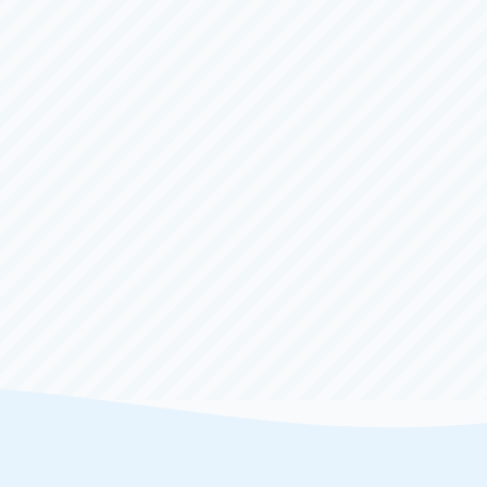
１周年記念ＢＴＳ名張モンスター
2日目
（全
６
日）
）
〜
8/10（月）
宮島
回ポカリスエットカップ
4日目
（全
６
日）
）
〜
8/8（土）
戸田
スーパードライカップ
1日目
（全
４
日）
）
〜
8/9（日）