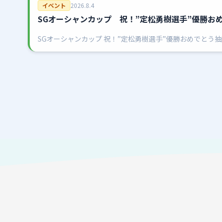
イベント
2026.8.4
SGオーシャンカップ 祝！”定松勇樹選手”優勝お
SGオーシャンカップ 祝！”定松勇樹選手”優勝おめでとう抽
（日）【対象】有料席をご利用のお客様先着70名様限定【抽
席にて三角くじを配布いた…