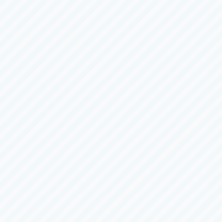
第１１回ポカリスエットカップ
優勝戦
（全
６
日）
8/3（月）
〜
8/8（土）
サマータイム
平和島
Ｇ３
第３９回キリンカップ
優勝戦
（全
６
日）
8/3（月）
〜
8/8（土）
ナイター
下関
一般
オラレ下関オープン１２周年記念 山口新聞社杯