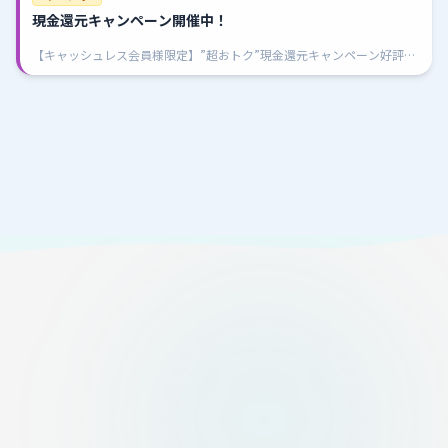
現金還元キャンペーン開催中！
【キャッシュレス会員様限定】”超おトク”現金還元キャンペーン好評開
催中圧倒的に超！超！お得！ 日・祝はさらにお得なサービスをご用意！
断然！BTS井原はキャッシュレス購入が超オ・ト・ク！