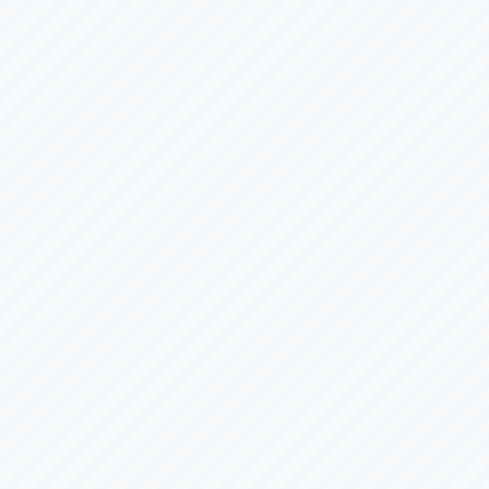
ＢＯＡＴＢｏｙカップ
5日目
（全
６
日）
8/4（火）
〜
8/9（日）
デイ
児島
一般
第４４回天領杯
1日目
（全
６
日）
8/8（土）
〜
8/13（木）
徳山
Ｇ１
レディース
第４０回レディースチャンピオン
3日目
（全
６
日）
8/6（木）
〜
8/11（火）
宮島
一般