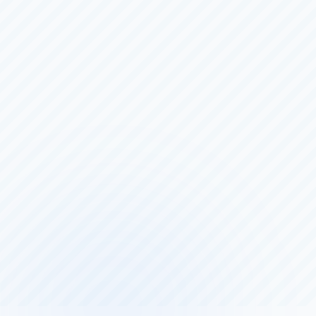
優勝戦
（全
６
日）
8/3（月）
〜
8/8（土）
丸亀
一般
サッポロビールカップ２０２６
2日目
（全
５
日）
8/7（金）
〜
8/11（火）
大村
一般
ＢＯＡＴＲＡＣＥ振興会会長賞
3日目
（全
５
日）
8/6（木）
〜
8/10（月）
住之江
一般
にっぽん未来プロジェクト競走ｉｎ住之江
5日目
（全
６
日）
8/4（火）
〜
8/9（日）