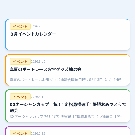
イベント
2026.7.16
８月イベントカレンダー
イベント
2026.7.16
真夏のボートレースお宝グッズ抽選会
真夏のボートレースお宝グッズ抽選会開催日時：8月13日（木）14時～
開催（13時より整理券配布）ハズレなし！ボートレースファン必見の
「お宝グッズ」が当たる抽選会を開催します！ぜひこの機会にご来場い
ただ…
イベント
2026.8.4
SGオーシャンカップ 祝！”定松勇樹選手”優勝おめでとう抽
選会
SGオーシャンカップ 祝！”定松勇樹選手”優勝おめでとう抽選会【開催
日】令和8年8月16日（日）【対象】有料席をご利用のお客様先着70名
様限定【抽選券配布】14：00より、有料席にて三角くじを配布いた…
イベント
2026.3.25