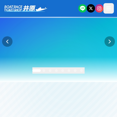
本文へスキップ
ボートレースチケットショップ井原 公式サイト