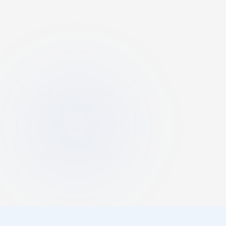
〒715-0022 岡山県井原市下出部町519-4
0866-67-3321
営業時間
駐車場
9:00〜21:00
無料駐車場
285台完備
交通手段
井原鉄道 井原線
いずえ駅
徒歩 約5分
山陽自動車道
福山東IC
より
車で 約20分
山陽自動車道
笠岡IC
より
車で 約20分