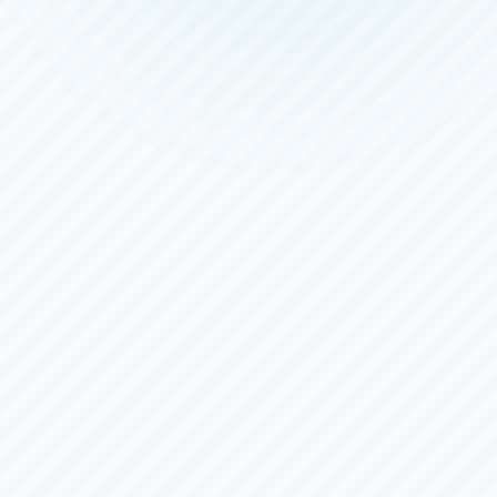
モーニング
鳴門
一般
第５７回渦王杯競走
4日目
（全
６
日）
8/5（水）
〜
8/10（月）
三国
一般