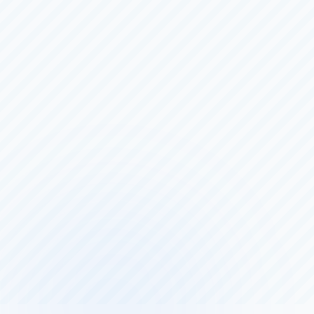
優勝戦
（全
６
日）
8/3（月）
〜
8/8（土）
丸亀
一般
サッポロビールカップ２０２６
2日目
（全
５
日）
8/7（金）
〜
8/11（火）
大村
一般
ＢＯＡＴＲＡＣＥ振興会会長賞
3日目
（全
５
日）
8/6（木）
〜
8/10（月）
住之江
一般
にっぽん未来プロジェクト競走ｉｎ住之江
5日目
（全
６
日）
8/4（火）
〜
8/9（日）