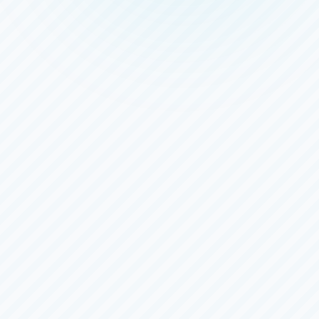
モーニング
鳴門
一般
第５７回渦王杯競走
4日目
（全
６
日）
8/5（水）
〜
8/10（月）
三国
一般