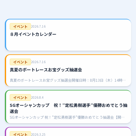
イベント
2026.7.16
８月イベントカレンダー
イベント
2026.7.16
真夏のボートレースお宝グッズ抽選会
真夏のボートレースお宝グッズ抽選会開催日時：8月13日（木）14時～
開催（13時より整理券配布）ハズレなし！ボートレースファン必見の
「お宝グッズ」が当たる抽選会を開催します！ぜひこの機会にご来場い
ただ…
イベント
2026.8.4
SGオーシャンカップ 祝！”定松勇樹選手”優勝おめでとう抽
選会
SGオーシャンカップ 祝！”定松勇樹選手”優勝おめでとう抽選会【開催
日】令和8年8月16日（日）【対象】有料席をご利用のお客様先着70名
様限定【抽選券配布】14：00より、有料席にて三角くじを配布いた…
イベント
2026.3.25