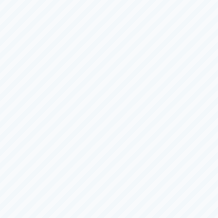
ＢＯＡＴＢｏｙカップ
5日目
（全
６
日）
8/4（火）
〜
8/9（日）
デイ
児島
一般
第４４回天領杯
1日目
（全
６
日）
8/8（土）
〜
8/13（木）
徳山
Ｇ１
レディース
第４０回レディースチャンピオン
3日目
（全
６
日）
8/6（木）
〜
8/11（火）
宮島
一般