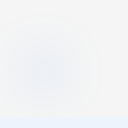
〒715-0022 岡山県井原市下出部町519-4
0866-67-3321
営業時間
駐車場
9:00〜21:00
無料駐車場
285台完備
交通手段
井原鉄道 井原線
いずえ駅
徒歩 約5分
山陽自動車道
福山東IC
より
車で 約20分
山陽自動車道
笠岡IC
より
車で 約20分