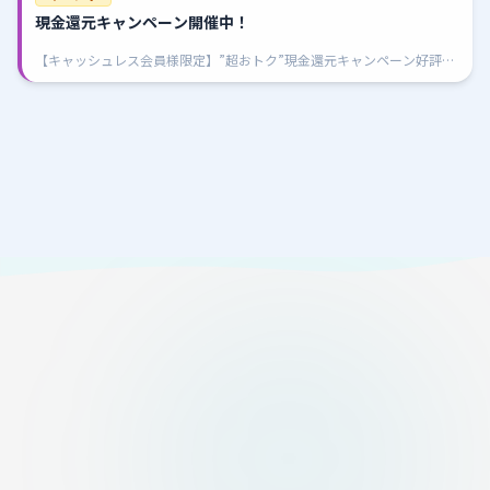
現金還元キャンペーン開催中！
【キャッシュレス会員様限定】”超おトク”現金還元キャンペーン好評開
催中圧倒的に超！超！お得！ 日・祝はさらにお得なサービスをご用意！
断然！BTS井原はキャッシュレス購入が超オ・ト・ク！