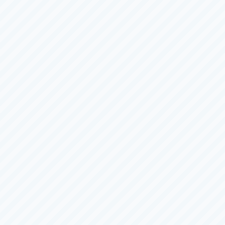
第１１回ポカリスエットカップ
優勝戦
（全
６
日）
8/3（月）
〜
8/8（土）
サマータイム
平和島
Ｇ３
第３９回キリンカップ
優勝戦
（全
６
日）
8/3（月）
〜
8/8（土）
ナイター
下関
一般
オラレ下関オープン１２周年記念 山口新聞社杯