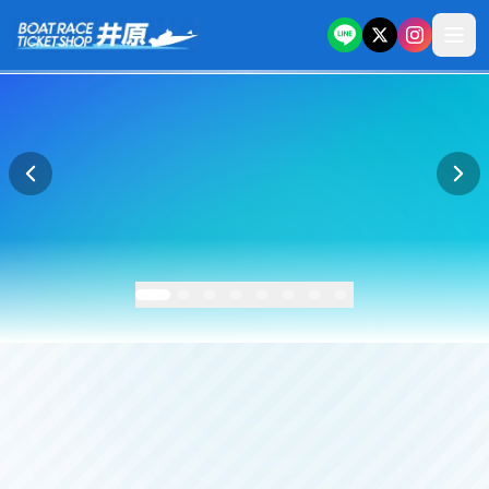
本文へスキップ
ボートレースチケットショップ井原 公式サイト